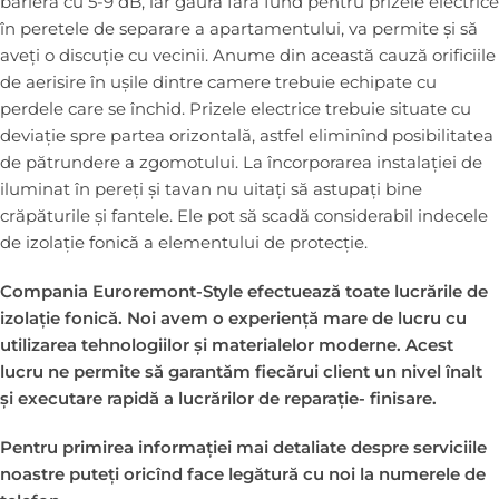
barieră cu 5-9 dB, iar gaura fără fund pentru prizele electrice
în peretele de separare a apartamentului, va permite și să
aveți o discuție cu vecinii. Anume din această cauză orificiile
de aerisire în ușile dintre camere trebuie echipate cu
perdele care se închid. Prizele electrice trebuie situate cu
deviație spre partea orizontală, astfel eliminînd posibilitatea
de pătrundere a zgomotului. La încorporarea instalației de
iluminat în pereți și tavan nu uitați să astupați bine
crăpăturile și fantele. Ele pot să scadă considerabil indecele
de izolație fonică a elementului de protecție.
Compania Euroremont-Style efectuează toate lucrările de
izolație fonică. Noi avem o experiență mare de lucru cu
utilizarea tehnologiilor și materialelor moderne. Acest
lucru ne permite să garantăm fiecărui client un nivel înalt
și executare rapidă a lucrărilor de reparație- finisare.
Pentru primirea informației mai detaliate despre serviciile
noastre puteți oricînd face legătură cu noi la numerele de