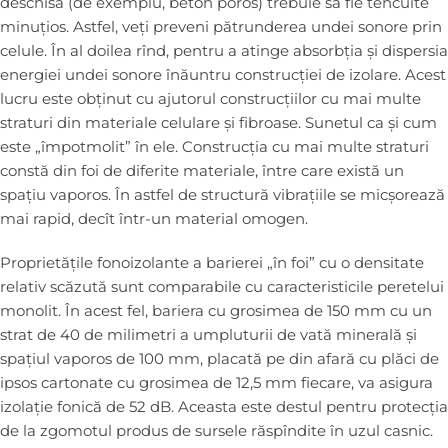
deschisă (de exemplu, beton poros) trebuie să fie tencuite
minuțios. Astfel, veți preveni pătrunderea undei sonore prin
celule. În al doilea rînd, pentru a atinge absorbția și dispersia
energiei undei sonore înăuntru construcției de izolare. Acest
lucru este obținut cu ajutorul construcțiilor cu mai multe
straturi din materiale celulare și fibroase. Sunetul ca și cum
este „împotmolit” în ele. Construcția cu mai multe straturi
constă din foi de diferite materiale, între care există un
spațiu vaporos. În astfel de structură vibrațiile se micșorează
mai rapid, decît într-un material omogen.
Proprietățile fonoizolante a barierei „în foi” cu o densitate
relativ scăzută sunt comparabile cu caracteristicile peretelui
monolit. În acest fel, bariera cu grosimea de 150 mm cu un
strat de 40 de milimetri a umpluturii de vată minerală și
spațiul vaporos de 100 mm, placată pe din afară cu plăci de
ipsos cartonate cu grosimea de 12,5 mm fiecare, va asigura
izolație fonică de 52 dB. Aceasta este destul pentru protecția
de la zgomotul produs de sursele răspîndite în uzul casnic.