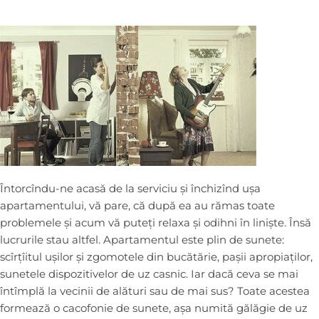
Întorcîndu-ne acasă de la serviciu și închizînd ușa
apartamentului, vă pare, că după ea au rămas toate
problemele și acum vă puteți relaxa și odihni în liniște. Însă
lucrurile stau altfel. Apartamentul este plin de sunete:
scîrțîitul ușilor și zgomotele din bucătărie, pașii apropiaților,
sunetele dispozitivelor de uz casnic. Iar dacă ceva se mai
întîmplă la vecinii de alături sau de mai sus? Toate acestea
formează o cacofonie de sunete, așa numită gălăgie de uz