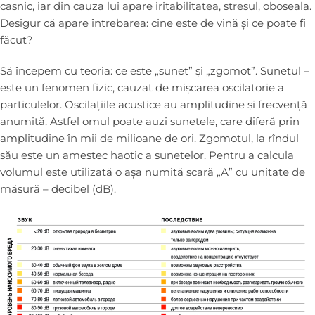
casnic, iar din cauza lui apare iritabilitatea, stresul, oboseala.
Desigur că apare întrebarea: cine este de vină și ce poate fi
făcut?
Să începem cu teoria: ce este „sunet” și „zgomot”. Sunetul –
este un fenomen fizic, cauzat de mișcarea oscilatorie a
particulelor. Oscilațiile acustice au amplitudine și frecvență
anumită. Astfel omul poate auzi sunetele, care diferă prin
amplitudine în mii de milioane de ori. Zgomotul, la rîndul
său este un amestec haotic a sunetelor. Pentru a calcula
volumul este utilizată o așa numită scară „А” cu unitate de
măsură – decibel (dB).