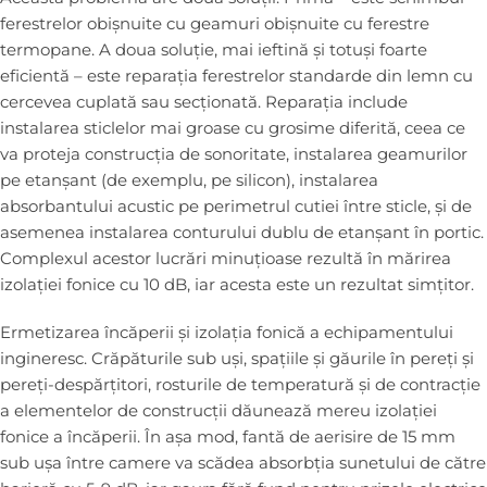
ferestrelor obișnuite cu geamuri obișnuite cu ferestre
termopane. A doua soluție, mai ieftină și totuși foarte
eficientă – este reparația ferestrelor standarde din lemn cu
cercevea cuplată sau secționată. Reparația include
instalarea sticlelor mai groase cu grosime diferită, ceea ce
va proteja construcția de sonoritate, instalarea geamurilor
pe etanșant (de exemplu, pe silicon), instalarea
absorbantului acustic pe perimetrul cutiei între sticle, și de
asemenea instalarea conturului dublu de etanșant în portic.
Complexul acestor lucrări minuțioase rezultă în mărirea
izolației fonice cu 10 dB, iar acesta este un rezultat simțitor.
Ermetizarea încăperii și izolația fonică a echipamentului
ingineresc. Crăpăturile sub uși, spațiile și găurile în pereți și
pereți-despărțitori, rosturile de temperatură și de contracție
a elementelor de construcții dăunează mereu izolației
fonice a încăperii. În așa mod, fantă de aerisire de 15 mm
sub ușa între camere va scădea absorbția sunetului de către