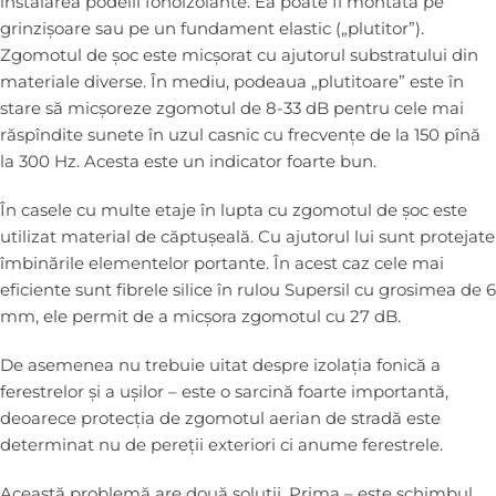
instalarea podelii fonoizolante. Ea poate fi montată pe
grinzișoare sau pe un fundament elastic („plutitor”).
Zgomotul de șoc este micșorat cu ajutorul substratului din
materiale diverse. În mediu, podeaua „plutitoare” este în
stare să micșoreze zgomotul de 8-33 dB pentru cele mai
răspîndite sunete în uzul casnic cu frecvențe de la 150 pînă
la 300 Hz. Acesta este un indicator foarte bun.
În casele cu multe etaje în lupta cu zgomotul de șoc este
utilizat material de căptușeală. Cu ajutorul lui sunt protejate
îmbinările elementelor portante. În acest caz cele mai
eficiente sunt fibrele silice în rulou Supersil cu grosimea de 6
mm, ele permit de a micșora zgomotul cu 27 dB.
De asemenea nu trebuie uitat despre izolația fonică a
ferestrelor și a ușilor – este o sarcină foarte importantă,
deoarece protecția de zgomotul aerian de stradă este
determinat nu de pereții exteriori ci anume ferestrele.
Această problemă are două soluții. Prima – este schimbul