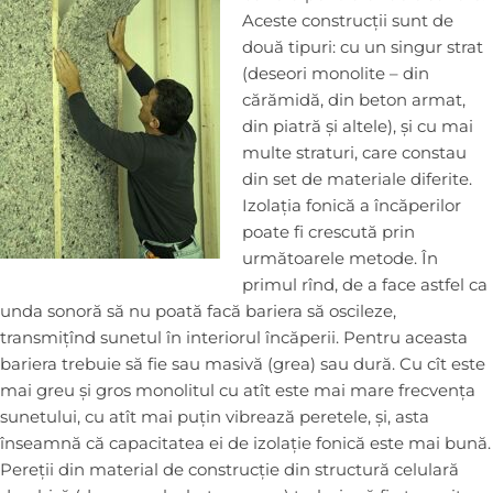
Aceste construcții sunt de
două tipuri: cu un singur strat
(deseori monolite – din
cărămidă, din beton armat,
din piatră și altele), și cu mai
multe straturi, care constau
din set de materiale diferite.
Izolația fonică a încăperilor
poate fi crescută prin
următoarele metode. În
primul rînd, de a face astfel ca
unda sonoră să nu poată facă bariera să oscileze,
transmițînd sunetul în interiorul încăperii. Pentru aceasta
bariera trebuie să fie sau masivă (grea) sau dură. Cu cît este
mai greu și gros monolitul cu atît este mai mare frecvența
sunetului, cu atît mai puțin vibrează peretele, și, asta
înseamnă că capacitatea ei de izolație fonică este mai bună.
Pereții din material de construcție din structură celulară