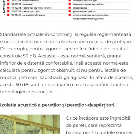
Standartele actuale în construcții și regulile reglementează
strict indecele minim de izolare a construcțiilor de protejare.
De exemplu, pentru zgomot aerian în clădirile de locuit el
constituie 50 dB. Aceasta – este normă sanitară, pragul
inferior de existență confortabilă. Însă această normă este
calculată pentru zgomot obișnuit, ci nu pentru lecțiile de
muzică, petreceri sau stradă gălăgioasă. În afară de aceasta,
aceste 50 dB sunt atinse doar în cazul respectării exacte a
tehnologiei construcției.
Izolația acustică a pereților și pereților-despărțitori.
Orice încăpere este îngrădită
de pereți, care reprezintă
barieră pentru undele sonore.