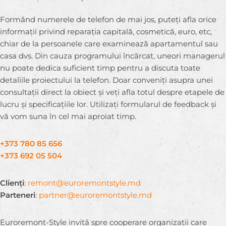
Formând numerele de telefon de mai jos, puteți afla orice
informații privind reparația capitală, cosmetică, euro, etc,
chiar de la persoanele care examinează apartamentul sau
casa dvs. Din cauza programului încărcat, uneori managerul
nu poate dedica suficient timp pentru a discuta toate
detaliile proiectului la telefon. Doar conveniți asupra unei
consultații direct la obiect și veți afla totul despre etapele de
lucru și specificațiile lor. Utilizați formularul de feedback și
vă vom suna în cel mai aproiat timp.
+373 780 85 656
+373 692 05 504
Clienți
:
remont@euroremontstyle.md
Parteneri
:
partner@euroremontstyle.md
Euroremont-Style invită spre cooperare organizații care