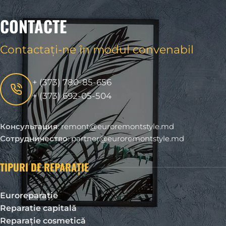
CONTACTE
Contactați-ne în modul convenabil
+ (373) 780-85-656
+ (373) 692-05-504
Консультация
:
remont@euroremontstyle.md
Сотрудничество
:
partner@euroremontstyle.md
TIPURI DE REPARAȚIE
Euroreparație
Reparatie capitală
Reparație cosmetică