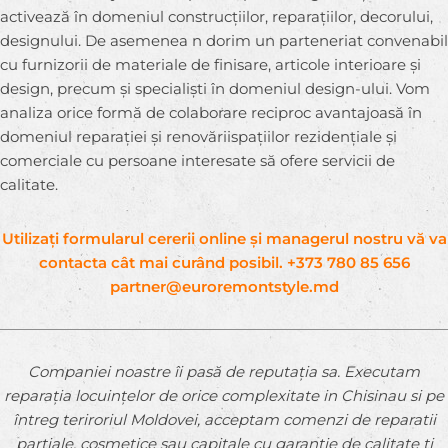
activează în domeniul construcțiilor, reparațiilor, decorului,
designului. De asemenea n dorim un parteneriat convenabil
cu furnizorii de materiale de finisare, articole interioare și
design, precum și specialiști în domeniul design-ului. Vom
analiza orice formă de colaborare reciproc avantajoasă în
domeniul reparației și renovăriispațiilor rezidențiale și
comerciale cu persoane interesate să ofere servicii de
calitate.
Utilizați formularul cererii online și managerul nostru vă va
contacta cât mai curând posibil.
+373 780 85 656
partner@euroremontstyle.md
Companiei noastre îi pasă de reputația sa. Executam
reparația locuințelor de orice complexitate in Chisinau si pe
întreg teriroriul Moldovei, acceptam comenzi de reparatii
parțiale, cosmetice sau capitale cu garanție de calitate ți