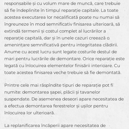
responsabile și cu volum mare de muncă, care trebuie
să fie îndeplinite în timpul reparație capitale. La toate
acestea executarea lor necalificată poate nu numai să
îngreuneze în mod semnificativ finisarea ulterioară, să
extindă termenii și costul complet al lucrărilor a
reparație capitală, dar și în unele cazuri creează o
amenințare semnificativă pentru integritatea clădirii.
Anume cu acest lucru sunt legate costurile destul de
mari pentru lucrările de demontare. Orice reparație este
legată cu înlocuirea elementelor finisării interioare. Cu
toate acestea finisarea veche trebuie să fie demontată.
Printre cele mai răspîndite tipuri de reparație pot fi
numite: demontarea șapei, plăcii și tavanelor
suspendate. De asemenea deseori apare necesitatea de
a efectua demontarea ferestrelor și ușilor pentru
înlocuirea lor ulterioară.
La replanificarea încăperii apare necesitatea de