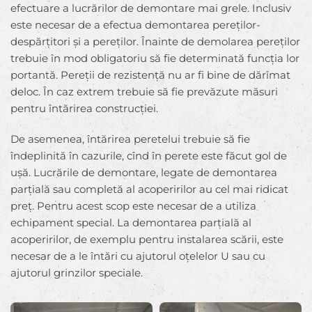
efectuare a lucrărilor de demontare mai grele. Inclusiv
este necesar de a efectua demontarea pereților-
despărțitori și a pereților. Înainte de demolarea pereților
trebuie în mod obligatoriu să fie determinată funcția lor
portantă. Pereții de rezistență nu ar fi bine de dărîmat
deloc. În caz extrem trebuie să fie prevăzute măsuri
pentru întărirea construcției.
De asemenea, întărirea peretelui trebuie să fie
îndeplinită în cazurile, cînd în perete este făcut gol de
ușă. Lucrările de demontare, legate de demontarea
parțială sau completă al acoperirilor au cel mai ridicat
preț. Pentru acest scop este necesar de a utiliza
echipament special. La demontarea parțială al
acoperirilor, de exemplu pentru instalarea scării, este
necesar de a le întări cu ajutorul oțelelor U sau cu
ajutorul grinzilor speciale.