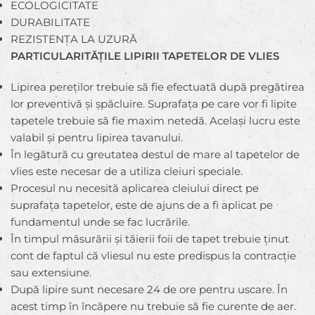
ECOLOGICITATE
DURABILITATE
REZISTENȚA LA UZURĂ
PARTICULARITĂȚILE LIPIRII TAPETELOR DE VLIES
Lipirea pereților trebuie să fie efectuată după pregătirea
lor preventivă și șpăcluire. Suprafața pe care vor fi lipite
tapetele trebuie să fie maxim netedă. Același lucru este
valabil și pentru lipirea tavanului.
În legătură cu greutatea destul de mare al tapetelor de
vlies este necesar de a utiliza cleiuri speciale.
Procesul nu necesită aplicarea cleiului direct pe
suprafața tapetelor, este de ajuns de a fi aplicat pe
fundamentul unde se fac lucrările.
În timpul măsurării și tăierii foii de tapet trebuie ținut
cont de faptul că vliesul nu este predispus la contracție
sau extensiune.
După lipire sunt necesare 24 de ore pentru uscare. În
acest timp în încăpere nu trebuie să fie curente de aer.