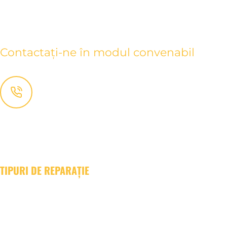
CONTACTE
Contactați-ne în modul convenabil
+ (373) 780-85-656
+ (373) 692-05-504
Консультация
:
remont@euroremontstyle.md
Сотрудничество
:
partner@euroremontstyle.md
TIPURI DE REPARAȚIE
Euroreparație
Reparatie capitală
Reparație cosmetică