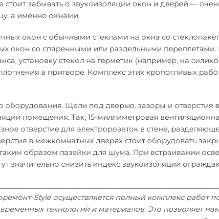
е стоит забывать о звукоизоляции окон и дверей — очен
цу, а именно окнами.
ных окон с обычными стеклами на окна со стеклопакета
х окон со спаренными или раздельными переплетами. Р
нса, установку стекол на герметик (например, на силик
плотнения в притворе. Комплекс этих кропотливых работ
оборудования. Щели под дверью, зазоры и отверстия в 
ляции помещения. Так, 15-миллиметровая вентиляционн
зное отверстие для электророзеток в стене, разделяюще
верстия в межкомнатных дверях стоит оборудовать зак
аким образом лазейки для шума. При встраивании освет
гут значительно снизить индекс звукоизоляции огражда
________________________________________________________
ремонт-Style осуществляется полный комплекс работ по
ременных технологий и материалов. Это позволяет нам