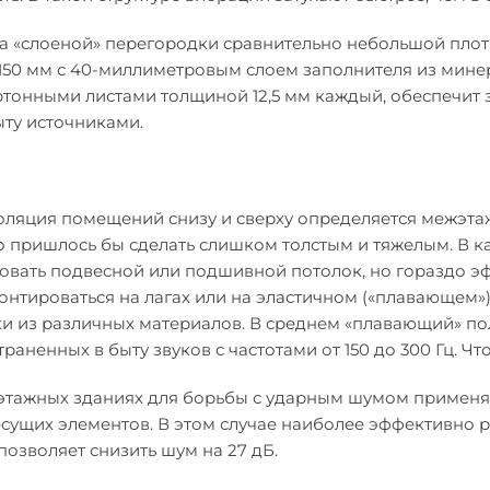
а «слоеной» перегородки сравнительно небольшой плот
150 мм с 40-миллиметровым слоем заполнителя из мине
онными листами толщиной 12,5 мм каждый, обеспечит з
ту источниками.
оляция помещений снизу и сверху определяется межэта
о пришлось бы сделать слишком толстым и тяжелым. В 
овать подвесной или подшивной потолок, но гораздо э
онтироваться на лагах или на эластичном («плавающем
и из различных материалов. В среднем «плавающий» пол
раненных в быту звуков с частотами от 150 до 300 Гц. Ч
этажных зданиях для борьбы с ударным шумом примен
есущих элементов. В этом случае наиболее эффективно 
позволяет снизить шум на 27 дБ.