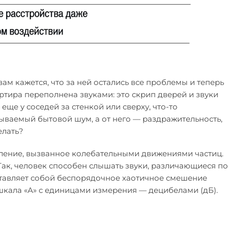
ам кажется, что за ней остались все проблемы и теперь
артира переполнена звуками: это скрип дверей и звуки
ще у соседей за стенкой или сверху, что-то
зываемый бытовой шум, а от него — раздражительность,
елать?
явление, вызванное колебательными движениями частиц.
Так, человек способен слышать звуки, различающиеся по
дставляет собой беспорядочное хаотичное смешение
шкала «А» с единицами измерения — децибелами (дБ).