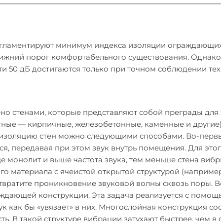
гламентируют минимум индекса изоляции ограждающих 
 нижний порог комфортабельного существования. Однако
ти 50 дБ достигаются только при точном соблюдении тех
 стенами, которые представляют собой преграды для з
ные — кирпичные, железобетонные, каменные и другие),
изоляцию стен можно следующими способами. Во-первых,
ся, передавая при этом звук внутрь помещения. Для это
е монолит и выше частота звука, тем меньше стена вибр
ого материала с ячеистой открытой структурой (наприме
твратите проникновение звуковой волны сквозь поры. В
ждающей конструкции. Эта задача реализуется с помощ
ук как бы «увязает» в них. Многослойная конструкция с
ть. В такой структуре вибрации затухают быстрее, чем 