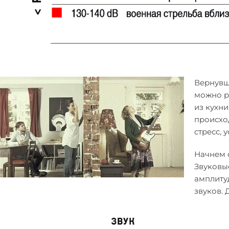
Вернувши
можно ра
из кухни
происхо
стресс, 
Начнем с
Звуковы
амплиту
звуков.