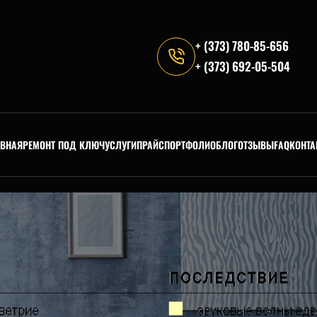
+ (373) 780-85-656
+ (373) 692-05-504
АВНАЯ
РЕМОНТ ПОД КЛЮЧ
УСЛУГИ
ПРАЙС
ПОРТФОЛИО
БЛОГ
ОТЗЫВЫ
FAQ
КОНТА
UNCATEGORIZED
Звукоизоляция помещений
Опубликовано
webmaster