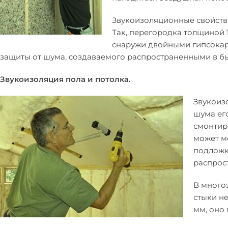
Звукоизоляционные свойств
Так, перегородка толщиной 
снаружи двойными гипсокарт
защиты от шума, создаваемого распространенными в бы
Звукоизоляция пола и потолка.
Звукоиз
шума ег
смонтир
может м
подложк
распрост
В много
стыки н
мм, оно 