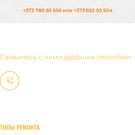
+373 780 85 656
или
+373 692 05 504
КОНТАКТЫ
Свяжитесь с нами удобным способом
+ (373) 780-85-656
+ (373) 692-05-504
Консультация
:
remont@euroremontstyle.md
Сотрудничество
:
partner@euroremontstyle.md
ТИПЫ РЕМОНТА