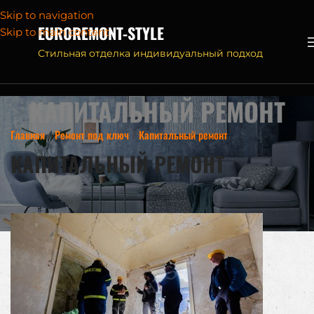
Skip to navigation
EUROREMONT-STYLE
Skip to main content
Стильная отделка индивидуальный подход
КАПИТАЛЬНЫЙ РЕМОНТ
Главная
/
Ремонт под ключ
/
Капитальный ремонт
КАПИТАЛЬНЫЙ РЕМОНТ