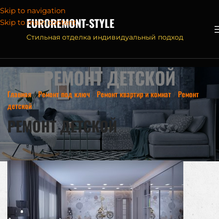
Skip to navigation
EUROREMONT-STYLE
Skip to main content
Стильная отделка индивидуальный подход
РЕМОНТ ДЕТСКОЙ
Главная
/
Ремонт под ключ
/
Ремонт квартир и комнат
/
Ремонт
детской
РЕМОНТ ДЕТСКОЙ