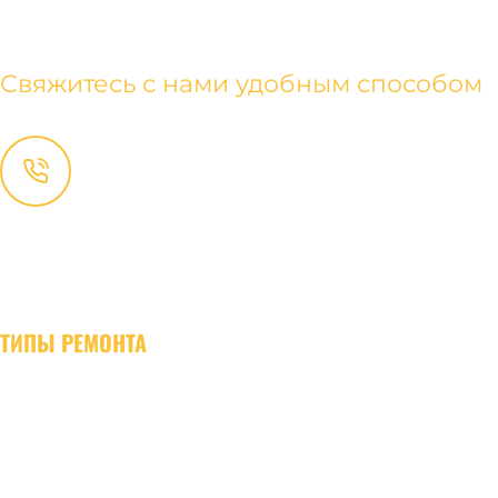
КОНТАКТЫ
Свяжитесь с нами удобным способом
+ (373) 780-85-656
+ (373) 692-05-504
Консультация
:
remont@euroremontstyle.md
Сотрудничество
:
partner@euroremontstyle.md
ТИПЫ РЕМОНТА
Евроремонт квартир
Капитальный ремонт квартир
Косметический ремонт квартир
Элитный ремонт