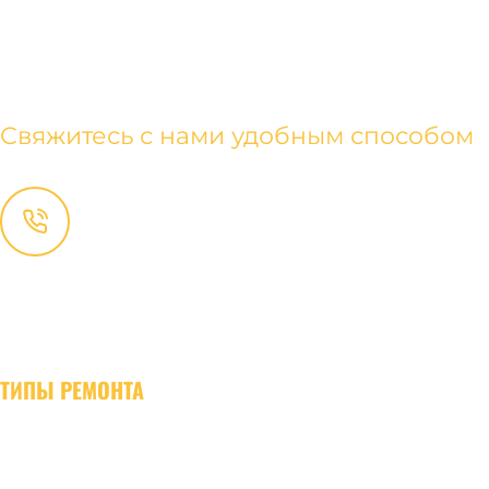
КОНТАКТЫ
Свяжитесь с нами удобным способом
+ (373) 780-85-656
+ (373) 692-05-504
Консультация
:
remont@euroremontstyle.md
Сотрудничество
:
partner@euroremontstyle.md
ТИПЫ РЕМОНТА
Евроремонт квартир
Капитальный ремонт квартир